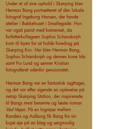
Under et af sine ophold i Skørping blev
Herman Bang portrætteret af den lokale
fotograf Ingeborg Hansen, der havde
atelier i Bakkehuset i Smallegade. Hun
var også parat med kameraet, da
forfatterkollegaen Sophus Schandorph
kom til byen for at holde foredrag på
Skørping Kro. Her blev Herman Bang,
Sophus Schandorph og dennes kone Ida
samt Fru Lund og sønner Kristian
fotograferet udenfor pensionatet.
Herman Bang var en fantastisk iagttager,
og det var efter sigende en oplevelse på
netop Skørping Station, der inspirerede
til Bangs mest berømte og læste roman
Ved Vejen
. På en togrejse mellem
Randers og Aalborg fik Bang fra sin
kupé øje på en bleg og sørgmodig