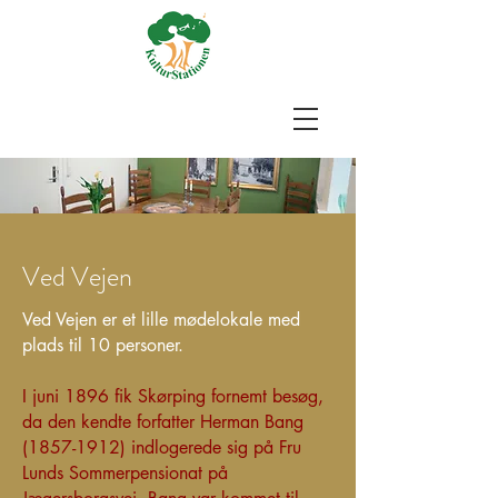
Ved Vejen
Ved Vejen er et lille mødelokale med
plads til 10 personer.
I juni 1896 fik Skørping fornemt besøg,
da den kendte forfatter Herman Bang
(1857-1912)
indlogerede sig på Fru
Lunds Sommerpensionat på