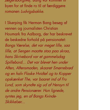
Jægersborgsvej. Bang var kommet til
byen for at finde ro til at færdiggøre
romanen
Ludvigsbakke
.
I Skørping fik Herman Bang besøg af
vennen og journalisten Christian
Houmark fra Aalborg, der har beskrevet
de beskedne forhold på pensionatet:
Bangs Værelse, det var meget lille, saa
lille, at Sengen maatte staa paa skraa,
hans Skrivebord var et gammelsdag
Spillebord... Det var blevet hen under
Aften, Aftensmaden, skaaret Smørrebrød
og en halv Flaske Hvidtøl og to Kopper
opskænket The, var baaret ind af Fru
Lund, som skyndte sig ud af Hensyn til
de andre Pensionærer. Hun lignede,
syntes jeg, en af Bangs Kvinde-
Skikkelser...