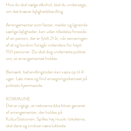
Hvis du skal sælge alkohol, skal du undersøge,
om det kræver lejlighedsbevilling.
Arrangementer som fester, møder og lignende
særlige lejligheder, kan uden tilladelse forestås
af en person, der er fyldt 21 år, når serveringen
af øl og bordvin foregår indendørs for højst
150 personer. Du skal dog underrette politiet
om, at arrangementet holdes.
Bemærk: behandlingstiden kan være op til 4
uger.
Læs mere og find ansøgningsskemaet på
politiets hjemmeside.
KOMMUNE
Det er vigtigt, at naboerne ikke bliver generet
af arrangementer, der holdes på
KulturStationen. Spilles høj musik i lokalerne,
skal døre og vinduer være lukkede.