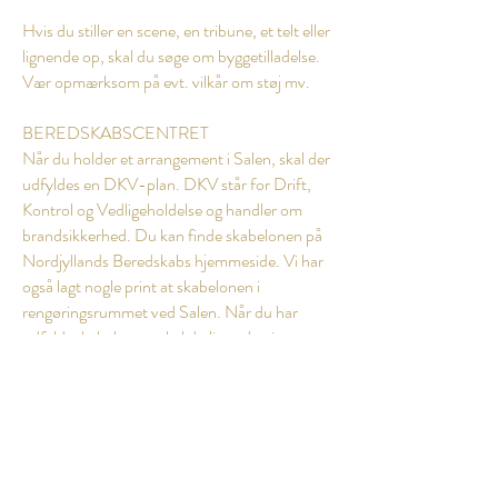
Hvis du stiller en scene, en tribune, et telt eller
lignende op, skal du søge om byggetilladelse.
Vær opmærksom på evt. vilkår om støj mv.
BEREDSKABSCENTRET
Når du holder et arrangement i Salen, skal der
udfyldes en DKV-plan. DKV står for Drift,
Kontrol og Vedligeholdelse og handler om
brandsikkerhed. Du kan finde skabelonen på
Nordjyllands Beredskabs hjemmeside. Vi har
også lagt nogle print at skabelonen i
rengøringsrummet ved Salen. Når du har
udfyldt skabelonen, skal du ligge den i
postkassen samme sted. Det er vigtigt, at du
indretter Salen med respekt for gode
flugtvejsarealer.
FØDEVARESTYRELSEN
Når det kommer til at servere mad, skal